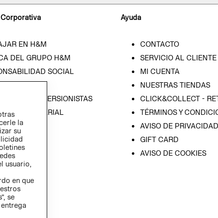
 Corporativa
Ayuda
AJAR EN H&M
CONTACTO
CA DEL GRUPO H&M
SERVICIO AL CLIENTE
ONSABILIDAD SOCIAL
MI CUENTA
SA
NUESTRAS TIENDAS
IÓN CON INVERSIONISTAS
CLICK&COLLECT - RE
ICA EMPRESARIAL
TÉRMINOS Y CONDICI
otras
cerle la
AVISO DE PRIVACIDA
izar su
blicidad
GIFT CARD
oletines
AVISO DE COOKIES
redes
l usuario,
erdo en que
estros
”, se
 entrega