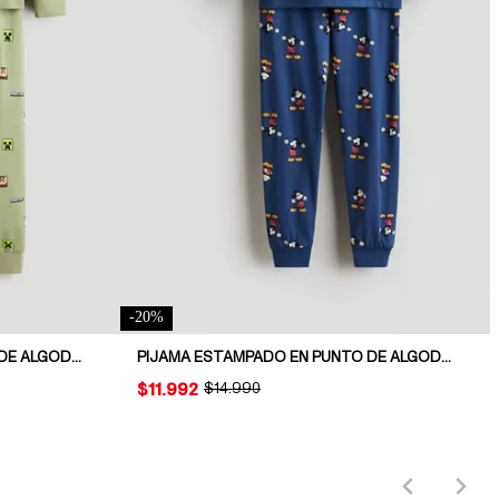
-
20
%
PIJAMA ESTAMPADO EN PUNTO DE ALGODÓN
PIJAMA ESTAMPADO EN PUNTO DE ALGODÓN
PRICE:
$11.992
ORIGINAL PRICE:
$14.990