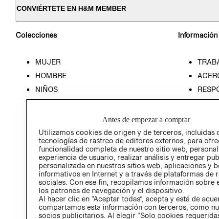
CONVIÉRTETE EN H&M MEMBER
Colecciones
Información
MUJER
TRAB
HOMBRE
ACER
NIÑOS
RESP
HOME
PREN
RELAC
Antes de empezar a comprar
POLÍT
Utilizamos cookies de origen y de terceros, incluidas 
tecnologías de rastreo de editores externos, para ofre
funcionalidad completa de nuestro sitio web, personal
experiencia de usuario, realizar análisis y entregar pu
personalizada en nuestros sitios web, aplicaciones y b
informativos en Internet y a través de plataformas de 
sociales. Con ese fin, recopilamos información sobre e
los patrones de navegación y el dispositivo.
Al hacer clic en “Aceptar todas”, acepta y está de acu
compartamos esta información con terceros, como nu
socios publicitarios. Al elegir “Solo cookies requeridas