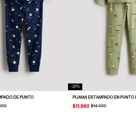
-
20
%
MPADO DE PUNTO
INAL PRICE:
.990
PRICE:
$11.992
ORIGINAL PRICE:
$14.990