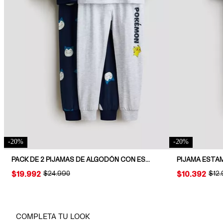
-
20
%
-
20
%
PACK DE 2 PIJAMAS DE ALGODÓN CON ESTAMPADO
PIJAMA ESTA
PRICE:
$19.992
ORIGINAL PRICE:
$24.990
PRICE:
$10.392
ORIG
$12
COMPLETA TU LOOK