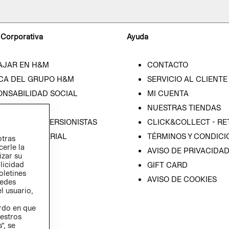
 Corporativa
Ayuda
AJAR EN H&M
CONTACTO
CA DEL GRUPO H&M
SERVICIO AL CLIENTE
ONSABILIDAD SOCIAL
MI CUENTA
SA
NUESTRAS TIENDAS
IÓN CON INVERSIONISTAS
CLICK&COLLECT - RE
ICA EMPRESARIAL
TÉRMINOS Y CONDICI
otras
cerle la
AVISO DE PRIVACIDA
izar su
blicidad
GIFT CARD
oletines
AVISO DE COOKIES
redes
l usuario,
erdo en que
estros
”, se