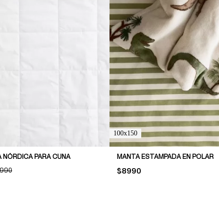
100x150
A NÓRDICA PARA CUNA
MANTA ESTAMPADA EN POLAR
INAL PRICE:
.990
PRICE:
$8990