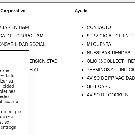
 Corporativa
Ayuda
AJAR EN H&M
CONTACTO
CA DEL GRUPO H&M
SERVICIO AL CLIENTE
ONSABILIDAD SOCIAL
MI CUENTA
SA
NUESTRAS TIENDAS
IÓN CON INVERSIONISTAS
CLICK&COLLECT - RE
ICA EMPRESARIAL
TÉRMINOS Y CONDICI
otras
cerle la
AVISO DE PRIVACIDA
izar su
blicidad
GIFT CARD
oletines
AVISO DE COOKIES
redes
l usuario,
erdo en que
estros
”, se
 entrega