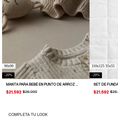
90x90
110x125 35x55
-
20
%
-
20
%
MANTA PARA BEBÉ EN PUNTO DE ARROZ DE ALGODÓN
SET DE FUND
PRICE:
$21.592
ORIGINAL PRICE:
$26.990
PRICE:
$21.592
ORIG
$26
COMPLETA TU LOOK