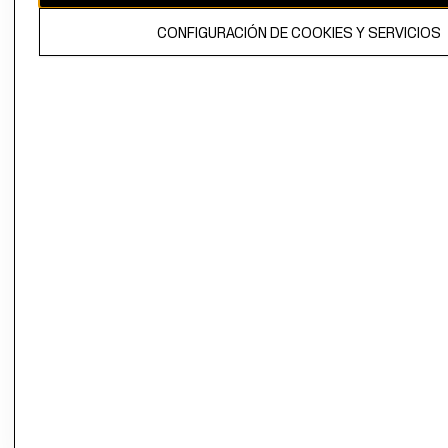
El contenido de esta página web está protegido por copyright y es
CONFIGURACIÓN DE COOKIES Y SERVICIOS
propiedad de H&M Hennes & Mauritz AB.