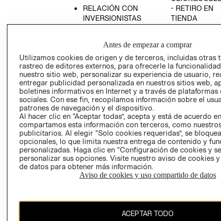
RELACIÓN CON
- RETIRO EN
INVERSIONISTAS
TIENDA
POLÍTICA
TÉRMINOS Y
EMPRESARIAL
CONDICIONE
Antes de empezar a comprar
AVISO DE
Utilizamos cookies de origen y de terceros, incluidas otras 
PRIVACIDAD
rastreo de editores externos, para ofrecerle la funcionalid
nuestro sitio web, personalizar su experiencia de usuario, rea
GIFT CARD
entregar publicidad personalizada en nuestros sitios web, a
boletines informativos en Internet y a través de plataformas
AVISO DE
sociales. Con ese fin, recopilamos información sobre el usua
COOKIES
patrones de navegación y el dispositivo.
Al hacer clic en “Aceptar todas”, acepta y está de acuerdo e
compartamos esta información con terceros, como nuestros
publicitarios. Al elegir “Solo cookies requeridas”, se bloque
opcionales, lo que limita nuestra entrega de contenido y fu
personalizadas. Haga clic en “Configuración de cookies y se
personalizar sus opciones. Visite nuestro aviso de cookies 
de datos para obtener más información.
Chile ($)
Aviso de cookies y uso compartido de datos
CAMBIAR REGIÓN
ACEPTAR TODO