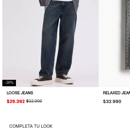
-
20
%
LOOSE JEANS
RELAXED JEA
PRICE:
$26.392
ORIGINAL PRICE:
$32.990
PRICE:
$32.990
COMPLETA TU LOOK