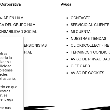
 Corporativa
Ayuda
AJAR EN H&M
CONTACTO
CA DEL GRUPO H&M
SERVICIO AL CLIENTE
ONSABILIDAD SOCIAL
MI CUENTA
SA
NUESTRAS TIENDAS
IÓN CON INVERSIONISTAS
CLICK&COLLECT - RE
ICA EMPRESARIAL
TÉRMINOS Y CONDICI
otras
cerle la
AVISO DE PRIVACIDA
izar su
blicidad
GIFT CARD
oletines
AVISO DE COOKIES
redes
l usuario,
erdo en que
estros
”, se
 entrega
zar sus