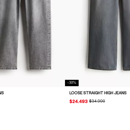
-
30
%
NS
LOOSE STRAIGHT HIGH JEANS
PRICE:
$24.493
ORIGINAL PRICE:
$34.990