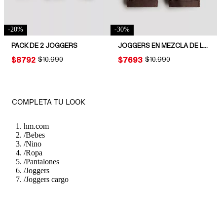
-
20
%
-
30
%
PACK DE 2 JOGGERS
JOGGERS EN MEZCLA DE LINO
PRICE:
$8792
ORIGINAL PRICE:
$10.990
PRICE:
$7693
ORIGINAL PRICE:
$10.990
COMPLETA TU LOOK
hm.com
/
Bebes
/
Nino
/
Ropa
/
Pantalones
/
Joggers
/
Joggers cargo