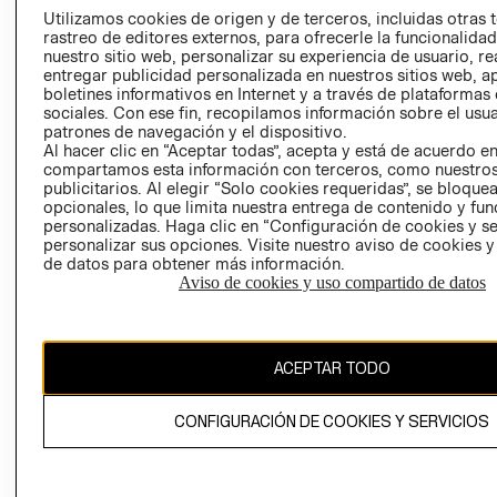
PRENSA
Utilizamos cookies de origen y de terceros, incluidas otras 
CLICK&COLL
rastreo de editores externos, para ofrecerle la funcionalid
RELACIÓN CON
- RETIRO EN
nuestro sitio web, personalizar su experiencia de usuario, rea
INVERSIONISTAS
TIENDA
entregar publicidad personalizada en nuestros sitios web, a
boletines informativos en Internet y a través de plataformas
POLÍTICA
TÉRMINOS Y
sociales. Con ese fin, recopilamos información sobre el usua
EMPRESARIAL
CONDICIONE
patrones de navegación y el dispositivo.
Al hacer clic en “Aceptar todas”, acepta y está de acuerdo e
AVISO DE
compartamos esta información con terceros, como nuestros
PRIVACIDAD
publicitarios. Al elegir “Solo cookies requeridas”, se bloque
GIFT CARD
opcionales, lo que limita nuestra entrega de contenido y fu
personalizadas. Haga clic en “Configuración de cookies y se
AVISO DE
personalizar sus opciones. Visite nuestro aviso de cookies 
COOKIES
de datos para obtener más información.
Aviso de cookies y uso compartido de datos
ACEPTAR TODO
Chile ($)
CONFIGURACIÓN DE COOKIES Y SERVICIOS
CAMBIAR REGIÓN