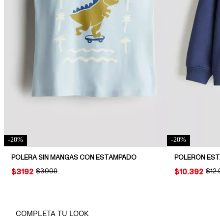
-
20
%
-
20
%
POLERA SIN MANGAS CON ESTAMPADO
POLERÓN ES
PRICE:
$3192
ORIGINAL PRICE:
$3990
PRICE:
$10.392
ORIG
$12
COMPLETA TU LOOK