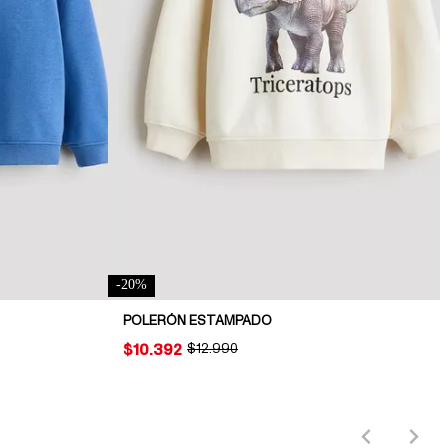
-
20
%
POLERÓN ESTAMPADO
PRICE:
$10.392
ORIGINAL PRICE:
$12.990