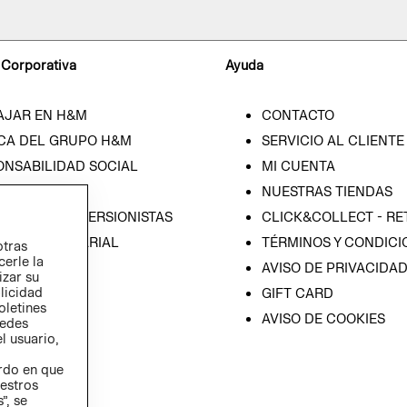
 Corporativa
Ayuda
AJAR EN H&M
CONTACTO
CA DEL GRUPO H&M
SERVICIO AL CLIENTE
ONSABILIDAD SOCIAL
MI CUENTA
SA
NUESTRAS TIENDAS
IÓN CON INVERSIONISTAS
CLICK&COLLECT - RE
ICA EMPRESARIAL
TÉRMINOS Y CONDICI
otras
cerle la
AVISO DE PRIVACIDA
izar su
blicidad
GIFT CARD
oletines
AVISO DE COOKIES
redes
l usuario,
erdo en que
estros
”, se