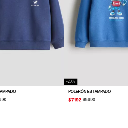
-
20
%
TAMPADO
POLERÓN ESTAMPADO
INAL PRICE:
.990
PRICE:
$7192
ORIGINAL PRICE:
$8990