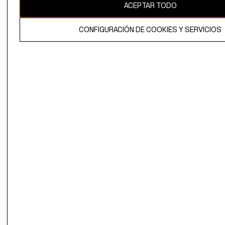
ACEPTAR TODO
CONFIGURACIÓN DE COOKIES Y SERVICIOS
El contenido de esta página web está protegido por copyright y es
propiedad de H&M Hennes & Mauritz AB.