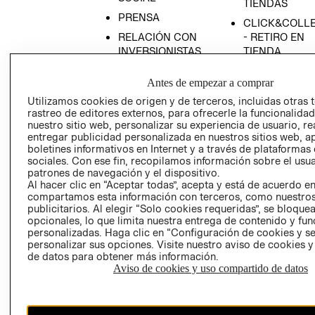
TIENDAS
PRENSA
CLICK&COLL
RELACIÓN CON
- RETIRO EN
INVERSIONISTAS
TIENDA
POLÍTICA
TÉRMINOS Y
Antes de empezar a comprar
EMPRESARIAL
CONDICIONE
Utilizamos cookies de origen y de terceros, incluidas otras 
AVISO DE
rastreo de editores externos, para ofrecerle la funcionalid
PRIVACIDAD
nuestro sitio web, personalizar su experiencia de usuario, rea
entregar publicidad personalizada en nuestros sitios web, a
GIFT CARD
boletines informativos en Internet y a través de plataformas
AVISO DE
sociales. Con ese fin, recopilamos información sobre el usua
COOKIES
patrones de navegación y el dispositivo.
Al hacer clic en “Aceptar todas”, acepta y está de acuerdo e
compartamos esta información con terceros, como nuestros
publicitarios. Al elegir “Solo cookies requeridas”, se bloque
opcionales, lo que limita nuestra entrega de contenido y fu
personalizadas. Haga clic en “Configuración de cookies y se
personalizar sus opciones. Visite nuestro aviso de cookies 
de datos para obtener más información.
Aviso de cookies y uso compartido de datos
Chile ($)
CAMBIAR REGIÓN