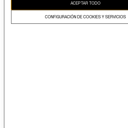
ACEPTAR TODO
CONFIGURACIÓN DE COOKIES Y SERVICIOS
El contenido de esta página web está protegido por copyright y es
propiedad de H&M Hennes & Mauritz AB.