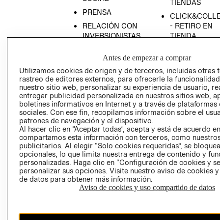
TIENDAS
PRENSA
CLICK&COLL
RELACIÓN CON
- RETIRO EN
INVERSIONISTAS
TIENDA
POLÍTICA
TÉRMINOS Y
Antes de empezar a comprar
EMPRESARIAL
CONDICIONE
Utilizamos cookies de origen y de terceros, incluidas otras 
AVISO DE
rastreo de editores externos, para ofrecerle la funcionalid
PRIVACIDAD
nuestro sitio web, personalizar su experiencia de usuario, rea
entregar publicidad personalizada en nuestros sitios web, a
GIFT CARD
boletines informativos en Internet y a través de plataformas
AVISO DE
sociales. Con ese fin, recopilamos información sobre el usua
COOKIES
patrones de navegación y el dispositivo.
Al hacer clic en “Aceptar todas”, acepta y está de acuerdo e
compartamos esta información con terceros, como nuestros
publicitarios. Al elegir “Solo cookies requeridas”, se bloque
opcionales, lo que limita nuestra entrega de contenido y fu
personalizadas. Haga clic en “Configuración de cookies y se
personalizar sus opciones. Visite nuestro aviso de cookies 
de datos para obtener más información.
Aviso de cookies y uso compartido de datos
Chile ($)
CAMBIAR REGIÓN