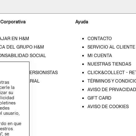
 Corporativa
Ayuda
AJAR EN H&M
CONTACTO
CA DEL GRUPO H&M
SERVICIO AL CLIENTE
ONSABILIDAD SOCIAL
MI CUENTA
SA
NUESTRAS TIENDAS
IÓN CON INVERSIONISTAS
CLICK&COLLECT - RE
ICA EMPRESARIAL
TÉRMINOS Y CONDICI
otras
cerle la
AVISO DE PRIVACIDA
izar su
blicidad
GIFT CARD
oletines
AVISO DE COOKIES
redes
l usuario,
erdo en que
estros
”, se