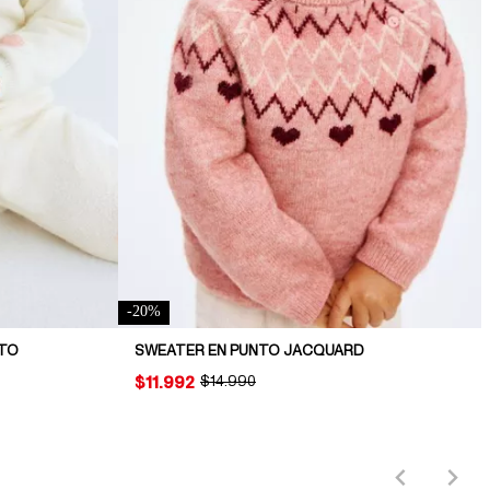
-
20
%
NTO
SWEATER EN PUNTO JACQUARD
PRICE:
$11.992
ORIGINAL PRICE:
$14.990