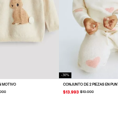
-
30
%
N MOTIVO
CONJUNTO DE 2 PIEZAS EN PU
INAL PRICE:
.990
PRICE:
$13.993
ORIGINAL PRICE:
$19.990