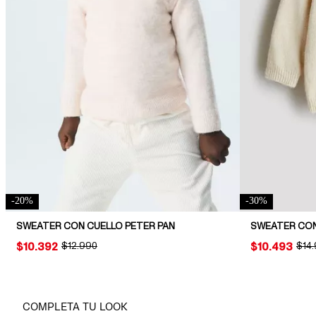
-
20
%
-
30
%
SWEATER CON CUELLO PETER PAN
SWEATER CO
PRICE:
$10.392
ORIGINAL PRICE:
$12.990
PRICE:
$10.493
ORIG
$14
COMPLETA TU LOOK