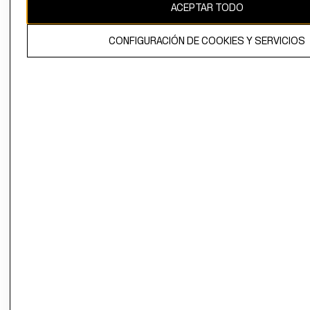
ACEPTAR TODO
CONFIGURACIÓN DE COOKIES Y SERVICIOS
El contenido de esta página web está protegido por copyright y es
propiedad de H&M Hennes & Mauritz AB.