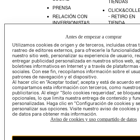
TIENDAS
PRENSA
CLICK&COLL
RELACIÓN CON
- RETIRO EN
INVERSIONISTAS
TIENDA
POLÍTICA
TÉRMINOS Y
Antes de empezar a comprar
EMPRESARIAL
CONDICIONE
Utilizamos cookies de origen y de terceros, incluidas otras 
AVISO DE
rastreo de editores externos, para ofrecerle la funcionalid
PRIVACIDAD
nuestro sitio web, personalizar su experiencia de usuario, rea
entregar publicidad personalizada en nuestros sitios web, a
GIFT CARD
boletines informativos en Internet y a través de plataformas
AVISO DE
sociales. Con ese fin, recopilamos información sobre el usua
COOKIES
patrones de navegación y el dispositivo.
Al hacer clic en “Aceptar todas”, acepta y está de acuerdo e
compartamos esta información con terceros, como nuestros
publicitarios. Al elegir “Solo cookies requeridas”, se bloque
opcionales, lo que limita nuestra entrega de contenido y fu
personalizadas. Haga clic en “Configuración de cookies y se
personalizar sus opciones. Visite nuestro aviso de cookies 
de datos para obtener más información.
Aviso de cookies y uso compartido de datos
Chile ($)
CAMBIAR REGIÓN