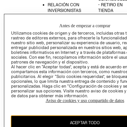
RELACIÓN CON
- RETIRO EN
INVERSIONISTAS
TIENDA
POLÍTICA
TÉRMINOS Y
EMPRESARIAL
CONDICIONE
Antes de empezar a comprar
AVISO DE
Utilizamos cookies de origen y de terceros, incluidas otras 
PRIVACIDAD
rastreo de editores externos, para ofrecerle la funcionalid
nuestro sitio web, personalizar su experiencia de usuario, rea
GIFT CARD
entregar publicidad personalizada en nuestros sitios web, a
boletines informativos en Internet y a través de plataformas
AVISO DE
sociales. Con ese fin, recopilamos información sobre el usua
COOKIES
patrones de navegación y el dispositivo.
Al hacer clic en “Aceptar todas”, acepta y está de acuerdo e
compartamos esta información con terceros, como nuestros
publicitarios. Al elegir “Solo cookies requeridas”, se bloque
opcionales, lo que limita nuestra entrega de contenido y fu
personalizadas. Haga clic en “Configuración de cookies y se
personalizar sus opciones. Visite nuestro aviso de cookies 
de datos para obtener más información.
Chile ($)
Aviso de cookies y uso compartido de datos
CAMBIAR REGIÓN
ACEPTAR TODO