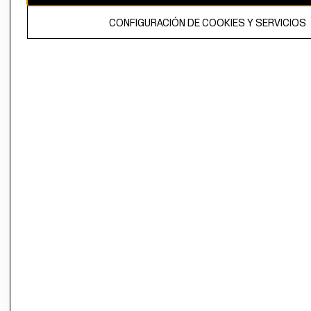
El contenido de esta página web está protegido por copyright y es
CONFIGURACIÓN DE COOKIES Y SERVICIOS
propiedad de H&M Hennes & Mauritz AB.