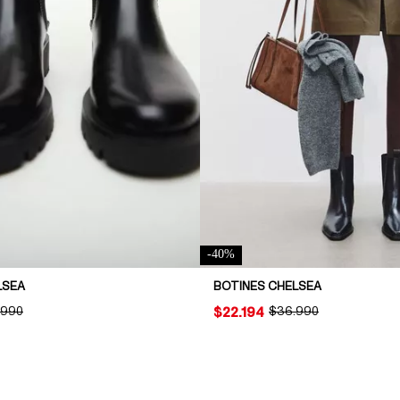
-
40
%
LSEA
BOTINES CHELSEA
INAL PRICE:
.990
PRICE:
$22.194
ORIGINAL PRICE:
$36.990