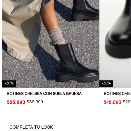
-
30
%
-
30
%
BOTINES CHELSEA CON SUELA GRUESA
BOTINES CHE
PRICE:
$25.893
ORIGINAL PRICE:
$36.990
PRICE:
$16.093
ORIG
$22
COMPLETA TU LOOK