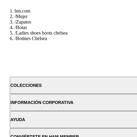
hm.com
/
Mujer
/
Zapatos
/
Botas
/
Ladies shoes boots chelsea
/
Botines Chelsea
COLECCIONES
INFORMACIÓN CORPORATIVA
AYUDA
CONVIÉRTETE EN H&M MEMBER