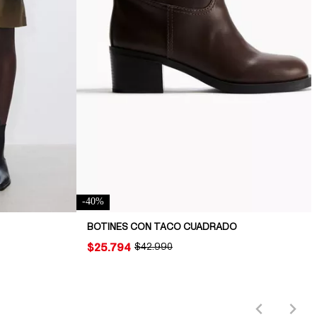
-
40
%
BOTINES CON TACO CUADRADO
PRICE:
$25.794
ORIGINAL PRICE:
$42.990