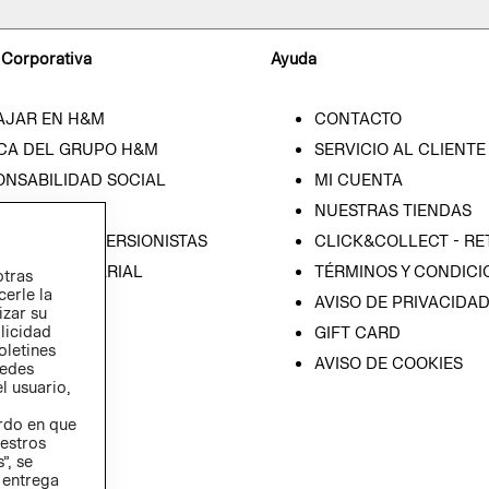
 Corporativa
Ayuda
AJAR EN H&M
CONTACTO
CA DEL GRUPO H&M
SERVICIO AL CLIENTE
ONSABILIDAD SOCIAL
MI CUENTA
SA
NUESTRAS TIENDAS
IÓN CON INVERSIONISTAS
CLICK&COLLECT - RE
ICA EMPRESARIAL
TÉRMINOS Y CONDICI
otras
cerle la
AVISO DE PRIVACIDA
izar su
blicidad
GIFT CARD
oletines
AVISO DE COOKIES
redes
l usuario,
erdo en que
estros
”, se
 entrega