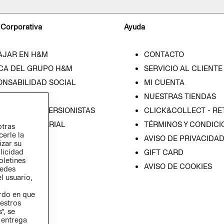
 Corporativa
Ayuda
AJAR EN H&M
CONTACTO
CA DEL GRUPO H&M
SERVICIO AL CLIENTE
ONSABILIDAD SOCIAL
MI CUENTA
SA
NUESTRAS TIENDAS
IÓN CON INVERSIONISTAS
CLICK&COLLECT - RE
ICA EMPRESARIAL
TÉRMINOS Y CONDICI
otras
cerle la
AVISO DE PRIVACIDA
izar su
blicidad
GIFT CARD
oletines
AVISO DE COOKIES
redes
l usuario,
erdo en que
estros
”, se
 entrega