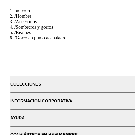
hm.com
/
Hombre
/
Accesorios
/
Sombreros y gorros
/
Beanies
/
Gorro en punto acanalado
COLECCIONES
INFORMACIÓN CORPORATIVA
AYUDA
CONVIÉRTETE EN H&M MEMBER