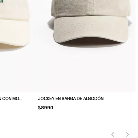
JOCKEY EN SARGA DE ALGODÓN CON MOTIVO
JOCKEY EN SARGA DE ALGODÓN
PRICE:
$8990