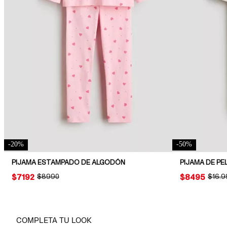
-
20
%
-
50
%
PIJAMA ESTAMPADO DE ALGODÓN
PIJAMA DE PE
PRICE:
$7192
ORIGINAL PRICE:
$8990
PRICE:
$8495
ORIGI
$16.9
COMPLETA TU LOOK