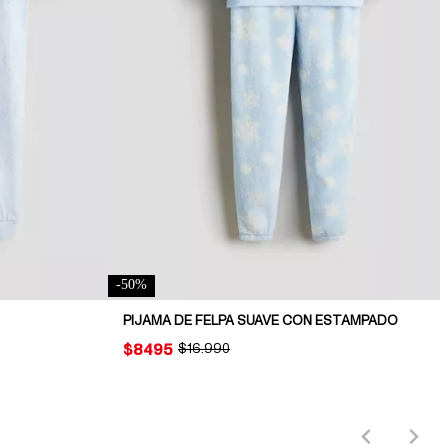
-
50
%
PIJAMA DE FELPA SUAVE CON ESTAMPADO
PRICE:
$8495
ORIGINAL PRICE:
$16.990