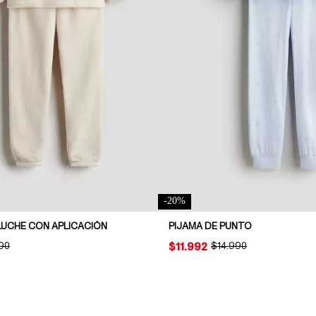
-
20
%
LUCHE CON APLICACIÓN
PIJAMA DE PUNTO
NAL PRICE:
90
PRICE:
$11.992
ORIGINAL PRICE:
$14.990