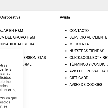
 Corporativa
Ayuda
AJAR EN H&M
CONTACTO
CA DEL GRUPO H&M
SERVICIO AL CLIENTE
ONSABILIDAD SOCIAL
MI CUENTA
SA
NUESTRAS TIENDAS
IÓN CON INVERSIONISTAS
CLICK&COLLECT - RE
ICA EMPRESARIAL
TÉRMINOS Y CONDICI
otras
cerle la
AVISO DE PRIVACIDA
izar su
blicidad
GIFT CARD
oletines
AVISO DE COOKIES
redes
l usuario,
erdo en que
estros
”, se