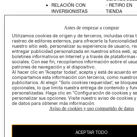
RELACIÓN CON
- RETIRO EN
INVERSIONISTAS
TIENDA
POLÍTICA
TÉRMINOS Y
EMPRESARIAL
CONDICIONE
Antes de empezar a comprar
AVISO DE
Utilizamos cookies de origen y de terceros, incluidas otras 
PRIVACIDAD
rastreo de editores externos, para ofrecerle la funcionalid
nuestro sitio web, personalizar su experiencia de usuario, rea
GIFT CARD
entregar publicidad personalizada en nuestros sitios web, a
boletines informativos en Internet y a través de plataformas
AVISO DE
sociales. Con ese fin, recopilamos información sobre el usua
COOKIES
patrones de navegación y el dispositivo.
Al hacer clic en “Aceptar todas”, acepta y está de acuerdo e
compartamos esta información con terceros, como nuestros
publicitarios. Al elegir “Solo cookies requeridas”, se bloque
opcionales, lo que limita nuestra entrega de contenido y fu
personalizadas. Haga clic en “Configuración de cookies y se
personalizar sus opciones. Visite nuestro aviso de cookies 
de datos para obtener más información.
Chile ($)
Aviso de cookies y uso compartido de datos
CAMBIAR REGIÓN
ACEPTAR TODO