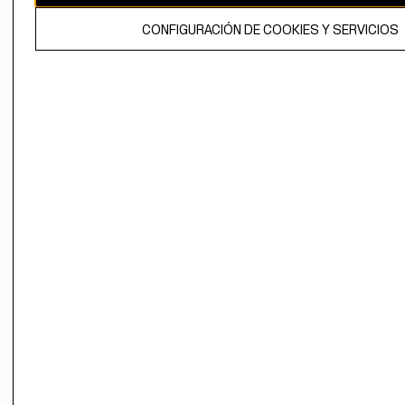
El contenido de esta página web está protegido por copyright y es
CONFIGURACIÓN DE COOKIES Y SERVICIOS
propiedad de H&M Hennes & Mauritz AB.