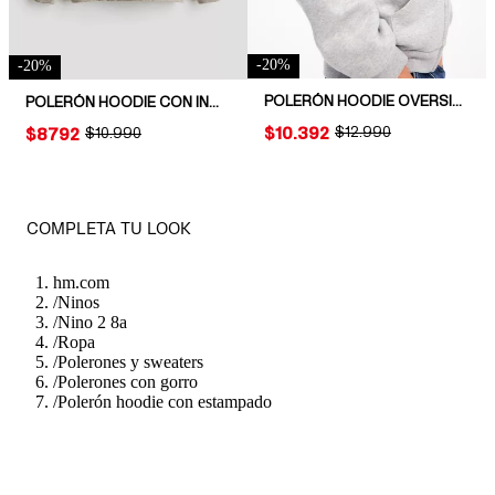
-
20
%
-
20
%
POLERÓN HOODIE OVERSIZE CON CIERRE
POLERÓN HOODIE CON INTERIOR CEPILLADO
PRICE:
$10.392
ORIGINAL PRICE:
$12.990
PRICE:
$8792
ORIGINAL PRICE:
$10.990
COMPLETA TU LOOK
hm.com
/
Ninos
/
Nino 2 8a
/
Ropa
/
Polerones y sweaters
/
Polerones con gorro
/
Polerón hoodie con estampado