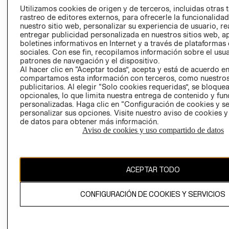
PRENSA
Utilizamos cookies de origen y de terceros, incluidas otras 
CLICK&COLL
rastreo de editores externos, para ofrecerle la funcionalid
RELACIÓN CON
- RETIRO EN
nuestro sitio web, personalizar su experiencia de usuario, rea
INVERSIONISTAS
TIENDA
entregar publicidad personalizada en nuestros sitios web, a
boletines informativos en Internet y a través de plataformas
POLÍTICA
TÉRMINOS Y
sociales. Con ese fin, recopilamos información sobre el usua
EMPRESARIAL
CONDICIONE
patrones de navegación y el dispositivo.
Al hacer clic en “Aceptar todas”, acepta y está de acuerdo e
AVISO DE
compartamos esta información con terceros, como nuestros
PRIVACIDAD
publicitarios. Al elegir “Solo cookies requeridas”, se bloque
GIFT CARD
opcionales, lo que limita nuestra entrega de contenido y fu
personalizadas. Haga clic en “Configuración de cookies y se
AVISO DE
personalizar sus opciones. Visite nuestro aviso de cookies 
COOKIES
de datos para obtener más información.
Aviso de cookies y uso compartido de datos
ACEPTAR TODO
Chile ($)
CONFIGURACIÓN DE COOKIES Y SERVICIOS
CAMBIAR REGIÓN