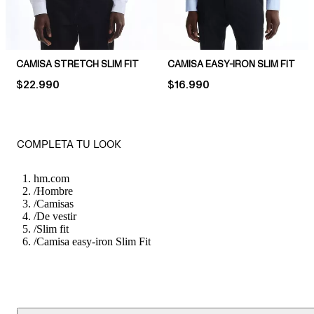
CAMISA STRETCH SLIM FIT
CAMISA EASY-IRON SLIM FIT
PRICE:
$22.990
PRICE:
$16.990
COMPLETA TU LOOK
hm.com
/
Hombre
/
Camisas
/
De vestir
/
Slim fit
/
Camisa easy-iron Slim Fit