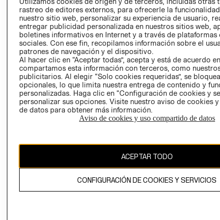
CLICK&COLL
Utilizamos cookies de origen y de terceros, incluidas otras 
rastreo de editores externos, para ofrecerle la funcionalid
RELACIÓN CON
- RETIRO EN
nuestro sitio web, personalizar su experiencia de usuario, rea
INVERSIONISTAS
TIENDA
entregar publicidad personalizada en nuestros sitios web, a
POLÍTICA
TÉRMINOS Y
boletines informativos en Internet y a través de plataformas
sociales. Con ese fin, recopilamos información sobre el usua
EMPRESARIAL
CONDICIONE
patrones de navegación y el dispositivo.
AVISO DE
Al hacer clic en “Aceptar todas”, acepta y está de acuerdo e
PRIVACIDAD
compartamos esta información con terceros, como nuestros
publicitarios. Al elegir “Solo cookies requeridas”, se bloque
GIFT CARD
opcionales, lo que limita nuestra entrega de contenido y fu
personalizadas. Haga clic en “Configuración de cookies y se
AVISO DE
personalizar sus opciones. Visite nuestro aviso de cookies 
COOKIES
de datos para obtener más información.
Aviso de cookies y uso compartido de datos
ACEPTAR TODO
Chile ($)
CONFIGURACIÓN DE COOKIES Y SERVICIOS
CAMBIAR REGIÓN