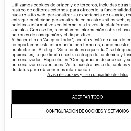
PRENSA
Utilizamos cookies de origen y de terceros, incluidas otras 
CLICK&COLL
rastreo de editores externos, para ofrecerle la funcionalid
RELACIÓN CON
- RETIRO EN
nuestro sitio web, personalizar su experiencia de usuario, rea
INVERSIONISTAS
TIENDA
entregar publicidad personalizada en nuestros sitios web, a
boletines informativos en Internet y a través de plataformas
POLÍTICA
TÉRMINOS Y
sociales. Con ese fin, recopilamos información sobre el usua
EMPRESARIAL
CONDICIONE
patrones de navegación y el dispositivo.
Al hacer clic en “Aceptar todas”, acepta y está de acuerdo e
AVISO DE
compartamos esta información con terceros, como nuestros
PRIVACIDAD
publicitarios. Al elegir “Solo cookies requeridas”, se bloque
GIFT CARD
opcionales, lo que limita nuestra entrega de contenido y fu
personalizadas. Haga clic en “Configuración de cookies y se
AVISO DE
personalizar sus opciones. Visite nuestro aviso de cookies 
COOKIES
de datos para obtener más información.
Aviso de cookies y uso compartido de datos
ACEPTAR TODO
Chile ($)
CONFIGURACIÓN DE COOKIES Y SERVICIOS
CAMBIAR REGIÓN