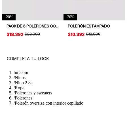
-
20
%
-
20
%
PACK DE 3 POLERONES CON INTERIOR CEPILLADO
POLERÓN ESTAMPADO
PRICE:
$18.392
ORIGINAL PRICE:
$22.990
PRICE:
$10.392
ORIGINAL PRICE:
$12.990
COMPLETA TU LOOK
hm.com
/
Ninos
/
Nino 2 8a
/
Ropa
/
Polerones y sweaters
/
Polerones
/
Polerón oversize con interior cepillado