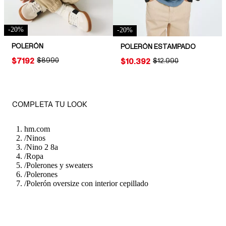
-
20
%
-
20
%
POLERÓN
POLERÓN ESTAMPADO
PRICE:
$7192
ORIGINAL PRICE:
$8990
PRICE:
$10.392
ORIGINAL PRICE:
$12.990
COMPLETA TU LOOK
hm.com
/
Ninos
/
Nino 2 8a
/
Ropa
/
Polerones y sweaters
/
Polerones
/
Polerón oversize con interior cepillado