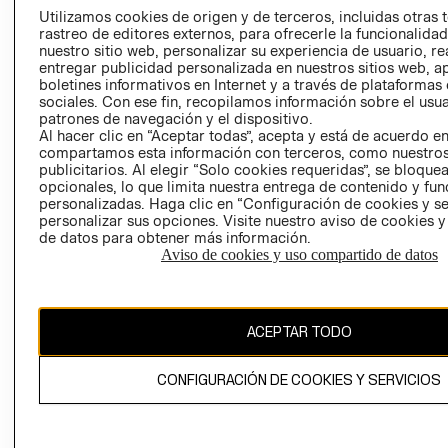
PRENSA
Utilizamos cookies de origen y de terceros, incluidas otras 
CLICK&COLL
rastreo de editores externos, para ofrecerle la funcionalid
RELACIÓN CON
- RETIRO EN
nuestro sitio web, personalizar su experiencia de usuario, rea
INVERSIONISTAS
TIENDA
entregar publicidad personalizada en nuestros sitios web, a
boletines informativos en Internet y a través de plataformas
POLÍTICA
TÉRMINOS Y
sociales. Con ese fin, recopilamos información sobre el usua
EMPRESARIAL
CONDICIONE
patrones de navegación y el dispositivo.
Al hacer clic en “Aceptar todas”, acepta y está de acuerdo e
AVISO DE
compartamos esta información con terceros, como nuestros
PRIVACIDAD
publicitarios. Al elegir “Solo cookies requeridas”, se bloque
GIFT CARD
opcionales, lo que limita nuestra entrega de contenido y fu
personalizadas. Haga clic en “Configuración de cookies y se
AVISO DE
personalizar sus opciones. Visite nuestro aviso de cookies 
COOKIES
de datos para obtener más información.
Aviso de cookies y uso compartido de datos
ACEPTAR TODO
Chile ($)
CONFIGURACIÓN DE COOKIES Y SERVICIOS
CAMBIAR REGIÓN