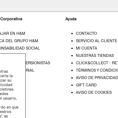
 Corporativa
Ayuda
AJAR EN H&M
CONTACTO
CA DEL GRUPO H&M
SERVICIO AL CLIENTE
ONSABILIDAD SOCIAL
MI CUENTA
SA
NUESTRAS TIENDAS
IÓN CON INVERSIONISTAS
CLICK&COLLECT - RE
ICA EMPRESARIAL
TÉRMINOS Y CONDICI
otras
cerle la
AVISO DE PRIVACIDA
izar su
blicidad
GIFT CARD
oletines
AVISO DE COOKIES
redes
l usuario,
erdo en que
estros
”, se