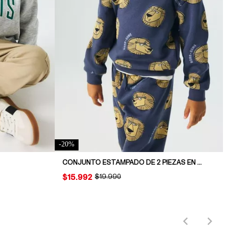
-
20
%
CONJUNTO ESTAMPADO DE 2 PIEZAS EN TELA DE BUZO
PRICE:
$15.992
ORIGINAL PRICE:
$19.990