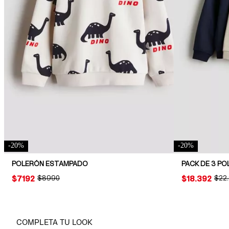
-
20
%
-
20
%
POLERÓN ESTAMPADO
PRICE:
$7192
ORIGINAL PRICE:
$8990
PRICE:
$18.392
ORIG
$22
COMPLETA TU LOOK