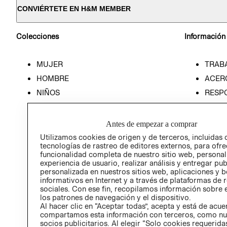
CONVIÉRTETE EN H&M MEMBER
Colecciones
Información
MUJER
TRAB
HOMBRE
ACER
NIÑOS
RESP
HOME
PREN
RELAC
Antes de empezar a comprar
POLÍT
Utilizamos cookies de origen y de terceros, incluidas 
tecnologías de rastreo de editores externos, para ofre
funcionalidad completa de nuestro sitio web, personal
experiencia de usuario, realizar análisis y entregar pu
personalizada en nuestros sitios web, aplicaciones y b
informativos en Internet y a través de plataformas de 
sociales. Con ese fin, recopilamos información sobre e
los patrones de navegación y el dispositivo.
Al hacer clic en “Aceptar todas”, acepta y está de acu
compartamos esta información con terceros, como nu
socios publicitarios. Al elegir “Solo cookies requeridas