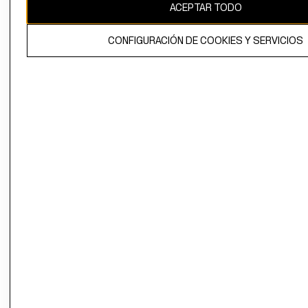
ACEPTAR TODO
CONFIGURACIÓN DE COOKIES Y SERVICIOS
El contenido de esta página web está protegido por copyright y es
propiedad de H&M Hennes & Mauritz AB.