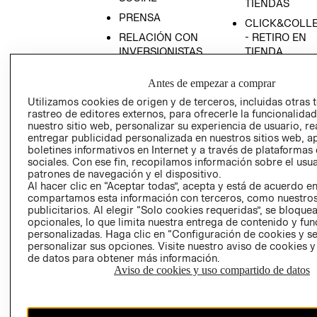
TIENDAS
PRENSA
CLICK&COLL
RELACIÓN CON
- RETIRO EN
INVERSIONISTAS
TIENDA
POLÍTICA
TÉRMINOS Y
Antes de empezar a comprar
EMPRESARIAL
CONDICIONE
Utilizamos cookies de origen y de terceros, incluidas otras 
AVISO DE
rastreo de editores externos, para ofrecerle la funcionalid
PRIVACIDAD
nuestro sitio web, personalizar su experiencia de usuario, rea
entregar publicidad personalizada en nuestros sitios web, a
GIFT CARD
boletines informativos en Internet y a través de plataformas
AVISO DE
sociales. Con ese fin, recopilamos información sobre el usua
COOKIES
patrones de navegación y el dispositivo.
Al hacer clic en “Aceptar todas”, acepta y está de acuerdo e
compartamos esta información con terceros, como nuestros
publicitarios. Al elegir “Solo cookies requeridas”, se bloque
opcionales, lo que limita nuestra entrega de contenido y fu
personalizadas. Haga clic en “Configuración de cookies y se
personalizar sus opciones. Visite nuestro aviso de cookies 
de datos para obtener más información.
Aviso de cookies y uso compartido de datos
Chile ($)
CAMBIAR REGIÓN