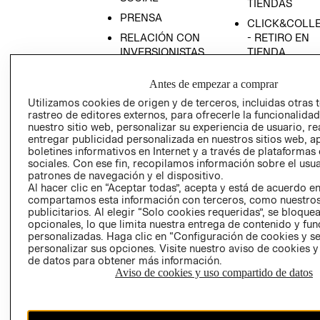
TIENDAS
PRENSA
CLICK&COLL
RELACIÓN CON
- RETIRO EN
INVERSIONISTAS
TIENDA
POLÍTICA
TÉRMINOS Y
Antes de empezar a comprar
EMPRESARIAL
CONDICIONE
Utilizamos cookies de origen y de terceros, incluidas otras 
AVISO DE
rastreo de editores externos, para ofrecerle la funcionalid
PRIVACIDAD
nuestro sitio web, personalizar su experiencia de usuario, rea
entregar publicidad personalizada en nuestros sitios web, a
GIFT CARD
boletines informativos en Internet y a través de plataformas
AVISO DE
sociales. Con ese fin, recopilamos información sobre el usua
COOKIES
patrones de navegación y el dispositivo.
Al hacer clic en “Aceptar todas”, acepta y está de acuerdo e
compartamos esta información con terceros, como nuestros
publicitarios. Al elegir “Solo cookies requeridas”, se bloque
opcionales, lo que limita nuestra entrega de contenido y fu
personalizadas. Haga clic en “Configuración de cookies y se
personalizar sus opciones. Visite nuestro aviso de cookies 
de datos para obtener más información.
Aviso de cookies y uso compartido de datos
Chile ($)
CAMBIAR REGIÓN