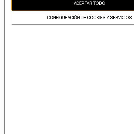
ACEPTAR TODO
CONFIGURACIÓN DE COOKIES Y SERVICIOS
El contenido de esta página web está protegido por copyright y es
propiedad de H&M Hennes & Mauritz AB.