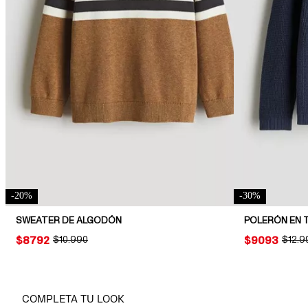
-
20
%
-
30
%
SWEATER DE ALGODÓN
PRICE:
$8792
ORIGINAL PRICE:
$10.990
PRICE:
$9093
ORIGI
$12.9
COMPLETA TU LOOK