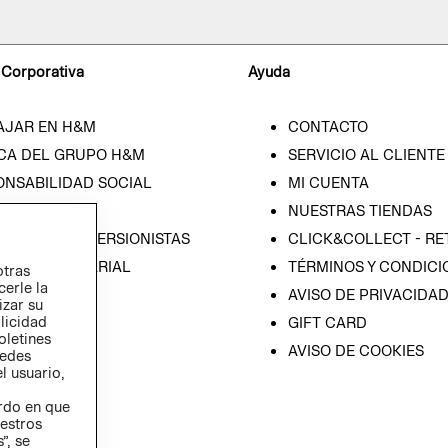
 Corporativa
Ayuda
AJAR EN H&M
CONTACTO
CA DEL GRUPO H&M
SERVICIO AL CLIENTE
ONSABILIDAD SOCIAL
MI CUENTA
SA
NUESTRAS TIENDAS
IÓN CON INVERSIONISTAS
CLICK&COLLECT - RE
ICA EMPRESARIAL
TÉRMINOS Y CONDICI
otras
cerle la
AVISO DE PRIVACIDA
izar su
blicidad
GIFT CARD
oletines
AVISO DE COOKIES
redes
l usuario,
erdo en que
estros
”, se