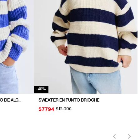
-
40
%
SWEATER EN PUNTO ACANALADO DE ALGODÓN
SWEATER EN PUNTO BRIOCHE
PRICE:
$7794
ORIGINAL PRICE:
$12.990