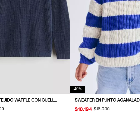
-
40
%
POLERÓN EN TEJIDO WAFFLE CON CUELLO HENLEY
NAL PRICE:
90
PRICE:
$10.194
ORIGINAL PRICE:
$16.990