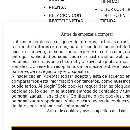
TIENDAS
PRENSA
CLICK&COLL
RELACIÓN CON
- RETIRO EN
INVERSIONISTAS
TIENDA
POLÍTICA
TÉRMINOS Y
Antes de empezar a comprar
EMPRESARIAL
CONDICIONE
Utilizamos cookies de origen y de terceros, incluidas otras 
AVISO DE
rastreo de editores externos, para ofrecerle la funcionalid
PRIVACIDAD
nuestro sitio web, personalizar su experiencia de usuario, rea
entregar publicidad personalizada en nuestros sitios web, a
GIFT CARD
boletines informativos en Internet y a través de plataformas
AVISO DE
sociales. Con ese fin, recopilamos información sobre el usua
COOKIES
patrones de navegación y el dispositivo.
Al hacer clic en “Aceptar todas”, acepta y está de acuerdo e
compartamos esta información con terceros, como nuestros
publicitarios. Al elegir “Solo cookies requeridas”, se bloque
opcionales, lo que limita nuestra entrega de contenido y fu
personalizadas. Haga clic en “Configuración de cookies y se
personalizar sus opciones. Visite nuestro aviso de cookies 
de datos para obtener más información.
Aviso de cookies y uso compartido de datos
Chile ($)
CAMBIAR REGIÓN