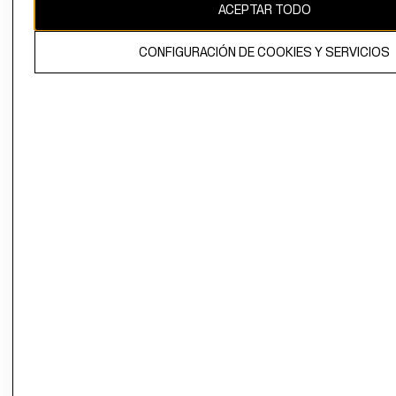
ACEPTAR TODO
CONFIGURACIÓN DE COOKIES Y SERVICIOS
El contenido de esta página web está protegido por copyright y es
propiedad de H&M Hennes & Mauritz AB.