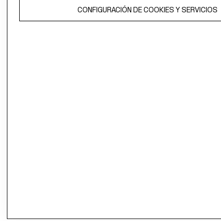
El contenido de esta página web está protegido por copyright y es
CONFIGURACIÓN DE COOKIES Y SERVICIOS
propiedad de H&M Hennes & Mauritz AB.