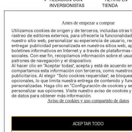
INVERSIONISTAS
TIENDA
POLÍTICA
TÉRMINOS Y
EMPRESARIAL
CONDICIONE
Antes de empezar a comprar
AVISO DE
Utilizamos cookies de origen y de terceros, incluidas otras 
PRIVACIDAD
rastreo de editores externos, para ofrecerle la funcionalid
nuestro sitio web, personalizar su experiencia de usuario, rea
GIFT CARD
entregar publicidad personalizada en nuestros sitios web, a
AVISO DE
boletines informativos en Internet y a través de plataformas
sociales. Con ese fin, recopilamos información sobre el usua
COOKIES
patrones de navegación y el dispositivo.
Al hacer clic en “Aceptar todas”, acepta y está de acuerdo e
compartamos esta información con terceros, como nuestros
publicitarios. Al elegir “Solo cookies requeridas”, se bloque
opcionales, lo que limita nuestra entrega de contenido y fu
personalizadas. Haga clic en “Configuración de cookies y se
personalizar sus opciones. Visite nuestro aviso de cookies 
de datos para obtener más información.
Chile ($)
Aviso de cookies y uso compartido de datos
CAMBIAR REGIÓN
ACEPTAR TODO