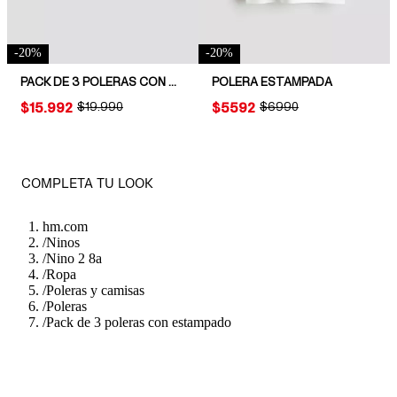
-
20
%
-
20
%
PACK DE 3 POLERAS CON MOTIVO ESTAMPADO
POLERA ESTAMPADA
PRICE:
$15.992
ORIGINAL PRICE:
$19.990
PRICE:
$5592
ORIGINAL PRICE:
$6990
COMPLETA TU LOOK
hm.com
/
Ninos
/
Nino 2 8a
/
Ropa
/
Poleras y camisas
/
Poleras
/
Pack de 3 poleras con estampado