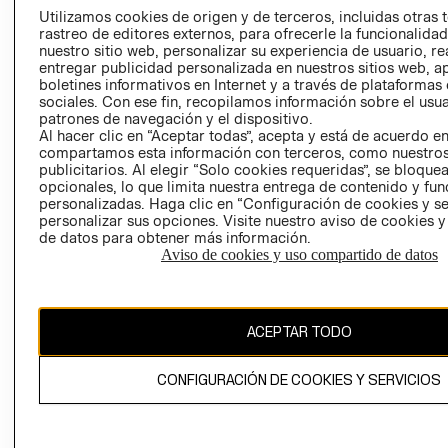
PRENSA
Utilizamos cookies de origen y de terceros, incluidas otras 
CLICK&COLL
rastreo de editores externos, para ofrecerle la funcionalid
RELACIÓN CON
- RETIRO EN
nuestro sitio web, personalizar su experiencia de usuario, rea
INVERSIONISTAS
TIENDA
entregar publicidad personalizada en nuestros sitios web, a
boletines informativos en Internet y a través de plataformas
POLÍTICA
TÉRMINOS Y
sociales. Con ese fin, recopilamos información sobre el usua
EMPRESARIAL
CONDICIONE
patrones de navegación y el dispositivo.
Al hacer clic en “Aceptar todas”, acepta y está de acuerdo e
AVISO DE
compartamos esta información con terceros, como nuestros
PRIVACIDAD
publicitarios. Al elegir “Solo cookies requeridas”, se bloque
GIFT CARD
opcionales, lo que limita nuestra entrega de contenido y fu
personalizadas. Haga clic en “Configuración de cookies y se
AVISO DE
personalizar sus opciones. Visite nuestro aviso de cookies 
COOKIES
de datos para obtener más información.
Aviso de cookies y uso compartido de datos
ACEPTAR TODO
Chile ($)
CONFIGURACIÓN DE COOKIES Y SERVICIOS
CAMBIAR REGIÓN