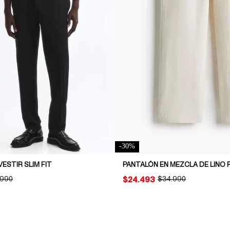
-
30
%
ESTIR SLIM FIT
INAL PRICE:
.990
PRICE:
$24.493
ORIGINAL PRICE:
$34.990