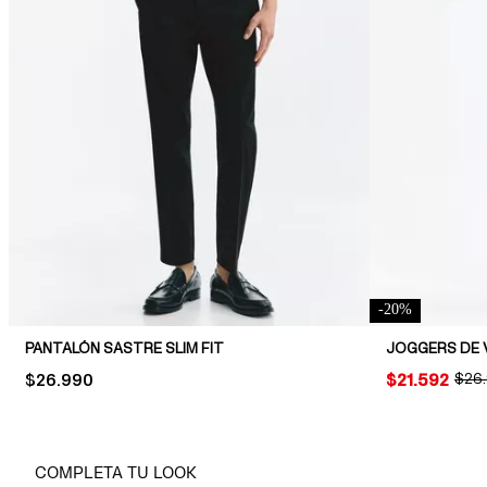
-
20
%
PANTALÓN SASTRE SLIM FIT
JOGGERS DE V
PRICE:
$26.990
PRICE:
$21.592
ORIG
$26
COMPLETA TU LOOK