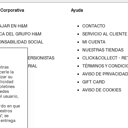
 Corporativa
Ayuda
AJAR EN H&M
CONTACTO
CA DEL GRUPO H&M
SERVICIO AL CLIENTE
ONSABILIDAD SOCIAL
MI CUENTA
SA
NUESTRAS TIENDAS
IÓN CON INVERSIONISTAS
CLICK&COLLECT - RE
ICA EMPRESARIAL
TÉRMINOS Y CONDICI
otras
cerle la
AVISO DE PRIVACIDA
izar su
blicidad
GIFT CARD
oletines
AVISO DE COOKIES
redes
l usuario,
erdo en que
estros
”, se
 entrega