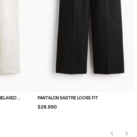
PANTALÓN EN MEZCLA DE LINO RELAXED FIT
PANTALÓN SASTRE LOOSE FIT
PRICE:
$28.990