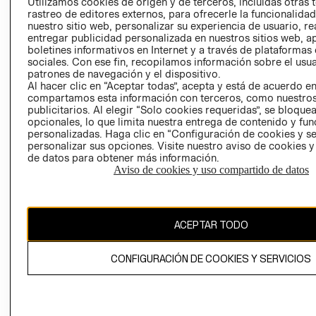
CLICK&COLL
Utilizamos cookies de origen y de terceros, incluidas otras 
rastreo de editores externos, para ofrecerle la funcionalid
RELACIÓN CON
- RETIRO EN
nuestro sitio web, personalizar su experiencia de usuario, rea
INVERSIONISTAS
TIENDA
entregar publicidad personalizada en nuestros sitios web, a
POLÍTICA
TÉRMINOS Y
boletines informativos en Internet y a través de plataformas
sociales. Con ese fin, recopilamos información sobre el usua
EMPRESARIAL
CONDICIONE
patrones de navegación y el dispositivo.
AVISO DE
Al hacer clic en “Aceptar todas”, acepta y está de acuerdo e
PRIVACIDAD
compartamos esta información con terceros, como nuestros
publicitarios. Al elegir “Solo cookies requeridas”, se bloque
GIFT CARD
opcionales, lo que limita nuestra entrega de contenido y fu
personalizadas. Haga clic en “Configuración de cookies y se
AVISO DE
personalizar sus opciones. Visite nuestro aviso de cookies 
COOKIES
de datos para obtener más información.
Aviso de cookies y uso compartido de datos
ACEPTAR TODO
Chile ($)
CONFIGURACIÓN DE COOKIES Y SERVICIOS
CAMBIAR REGIÓN