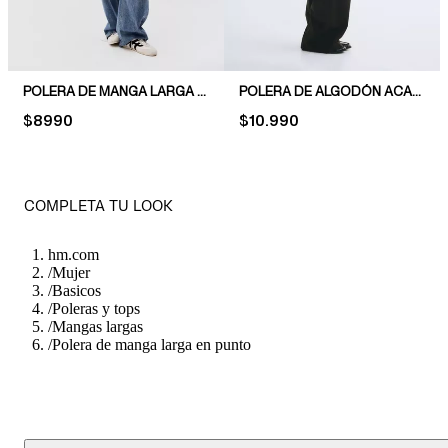
POLERA DE MANGA LARGA EN ALGODÓN
POLERA DE ALGODÓN ACANALADO
PRICE:
$8990
PRICE:
$10.990
COMPLETA TU LOOK
hm.com
/
Mujer
/
Basicos
/
Poleras y tops
/
Mangas largas
/
Polera de manga larga en punto