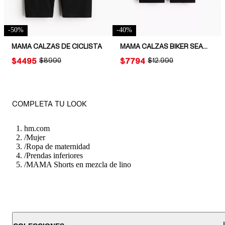
-
50
%
-
40
%
MAMA CALZAS DE CICLISTA
MAMA CALZAS BIKER SEAMLESS BEFORE & AFTER
PRICE:
$4495
ORIGINAL PRICE:
$8990
PRICE:
$7794
ORIGINAL PRICE:
$12.990
COMPLETA TU LOOK
hm.com
/
Mujer
/
Ropa de maternidad
/
Prendas inferiores
/
MAMA Shorts en mezcla de lino