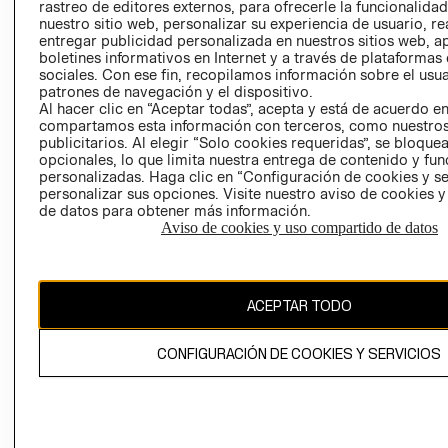
RELACIÓN CON
- RETIRO EN
rastreo de editores externos, para ofrecerle la funcionalid
INVERSIONISTAS
TIENDA
nuestro sitio web, personalizar su experiencia de usuario, rea
entregar publicidad personalizada en nuestros sitios web, a
POLÍTICA
TÉRMINOS Y
boletines informativos en Internet y a través de plataformas
EMPRESARIAL
CONDICIONE
sociales. Con ese fin, recopilamos información sobre el usua
patrones de navegación y el dispositivo.
AVISO DE
Al hacer clic en “Aceptar todas”, acepta y está de acuerdo e
PRIVACIDAD
compartamos esta información con terceros, como nuestros
publicitarios. Al elegir “Solo cookies requeridas”, se bloque
GIFT CARD
opcionales, lo que limita nuestra entrega de contenido y fu
AVISO DE
personalizadas. Haga clic en “Configuración de cookies y se
personalizar sus opciones. Visite nuestro aviso de cookies 
COOKIES
de datos para obtener más información.
Aviso de cookies y uso compartido de datos
ACEPTAR TODO
Chile ($)
CONFIGURACIÓN DE COOKIES Y SERVICIOS
CAMBIAR REGIÓN