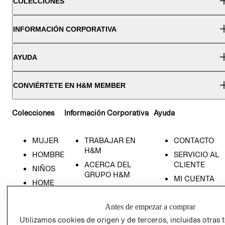
COLECCIONES
INFORMACIÓN CORPORATIVA
AYUDA
CONVIÉRTETE EN H&M MEMBER
Colecciones
Información Corporativa
Ayuda
MUJER
TRABAJAR EN
CONTACTO
H&M
HOMBRE
SERVICIO AL
ACERCA DEL
CLIENTE
NIÑOS
GRUPO H&M
MI CUENTA
HOME
RESPONSABILIDAD
NUESTRAS
SOCIAL
TIENDAS
Antes de empezar a comprar
PRENSA
CLICK&COLL
Utilizamos cookies de origen y de terceros, incluidas otras 