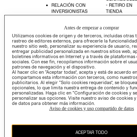
RELACIÓN CON
- RETIRO EN
INVERSIONISTAS
TIENDA
POLÍTICA
TÉRMINOS Y
EMPRESARIAL
CONDICIONE
Antes de empezar a comprar
AVISO DE
Utilizamos cookies de origen y de terceros, incluidas otras 
PRIVACIDAD
rastreo de editores externos, para ofrecerle la funcionalid
nuestro sitio web, personalizar su experiencia de usuario, rea
GIFT CARD
entregar publicidad personalizada en nuestros sitios web, a
boletines informativos en Internet y a través de plataformas
AVISO DE
sociales. Con ese fin, recopilamos información sobre el usua
COOKIES
patrones de navegación y el dispositivo.
Al hacer clic en “Aceptar todas”, acepta y está de acuerdo e
compartamos esta información con terceros, como nuestros
publicitarios. Al elegir “Solo cookies requeridas”, se bloque
opcionales, lo que limita nuestra entrega de contenido y fu
personalizadas. Haga clic en “Configuración de cookies y se
personalizar sus opciones. Visite nuestro aviso de cookies 
de datos para obtener más información.
Chile ($)
Aviso de cookies y uso compartido de datos
CAMBIAR REGIÓN
ACEPTAR TODO