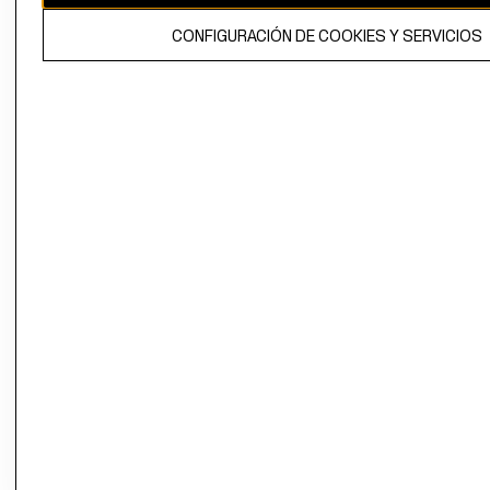
El contenido de esta página web está protegido por copyright y es
CONFIGURACIÓN DE COOKIES Y SERVICIOS
propiedad de H&M Hennes & Mauritz AB.