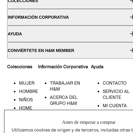
COLECCIONES
INFORMACIÓN CORPORATIVA
AYUDA
CONVIÉRTETE EN H&M MEMBER
Colecciones
Información Corporativa
Ayuda
MUJER
TRABAJAR EN
CONTACTO
H&M
HOMBRE
SERVICIO AL
ACERCA DEL
CLIENTE
NIÑOS
GRUPO H&M
MI CUENTA
HOME
RESPONSABILIDAD
NUESTRAS
SOCIAL
TIENDAS
Antes de empezar a comprar
PRENSA
CLICK&COLL
Utilizamos cookies de origen y de terceros, incluidas otras 