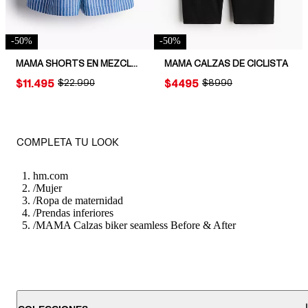
-
50
%
-
50
%
MAMA SHORTS EN MEZCLA DE LINO
MAMA CALZAS DE CICLISTA
PRICE:
$11.495
ORIGINAL PRICE:
$22.990
PRICE:
$4495
ORIGINAL PRICE:
$8990
COMPLETA TU LOOK
hm.com
/
Mujer
/
Ropa de maternidad
/
Prendas inferiores
/
MAMA Calzas biker seamless Before & After