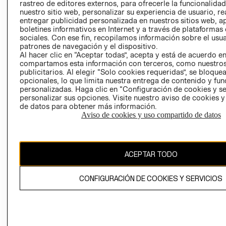
RELACIÓN CON
- RETIRO EN
rastreo de editores externos, para ofrecerle la funcionalid
INVERSIONISTAS
TIENDA
nuestro sitio web, personalizar su experiencia de usuario, rea
entregar publicidad personalizada en nuestros sitios web, a
POLÍTICA
TÉRMINOS Y
boletines informativos en Internet y a través de plataformas
EMPRESARIAL
CONDICIONE
sociales. Con ese fin, recopilamos información sobre el usua
patrones de navegación y el dispositivo.
AVISO DE
Al hacer clic en “Aceptar todas”, acepta y está de acuerdo e
PRIVACIDAD
compartamos esta información con terceros, como nuestros
publicitarios. Al elegir “Solo cookies requeridas”, se bloque
GIFT CARD
opcionales, lo que limita nuestra entrega de contenido y fu
AVISO DE
personalizadas. Haga clic en “Configuración de cookies y se
personalizar sus opciones. Visite nuestro aviso de cookies 
COOKIES
de datos para obtener más información.
Aviso de cookies y uso compartido de datos
ACEPTAR TODO
Chile ($)
CONFIGURACIÓN DE COOKIES Y SERVICIOS
CAMBIAR REGIÓN