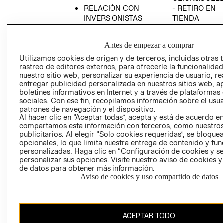
RELACIÓN CON
- RETIRO EN
INVERSIONISTAS
TIENDA
POLÍTICA
TÉRMINOS Y
EMPRESARIAL
CONDICIONE
Antes de empezar a comprar
AVISO DE
Utilizamos cookies de origen y de terceros, incluidas otras 
PRIVACIDAD
rastreo de editores externos, para ofrecerle la funcionalid
nuestro sitio web, personalizar su experiencia de usuario, rea
GIFT CARD
entregar publicidad personalizada en nuestros sitios web, a
boletines informativos en Internet y a través de plataformas
AVISO DE
sociales. Con ese fin, recopilamos información sobre el usua
COOKIES
patrones de navegación y el dispositivo.
Al hacer clic en “Aceptar todas”, acepta y está de acuerdo e
compartamos esta información con terceros, como nuestros
publicitarios. Al elegir “Solo cookies requeridas”, se bloque
opcionales, lo que limita nuestra entrega de contenido y fu
personalizadas. Haga clic en “Configuración de cookies y se
personalizar sus opciones. Visite nuestro aviso de cookies 
de datos para obtener más información.
Chile ($)
Aviso de cookies y uso compartido de datos
CAMBIAR REGIÓN
ACEPTAR TODO