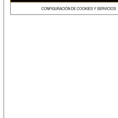
El contenido de esta página web está protegido por copyright y es
CONFIGURACIÓN DE COOKIES Y SERVICIOS
propiedad de H&M Hennes & Mauritz AB.