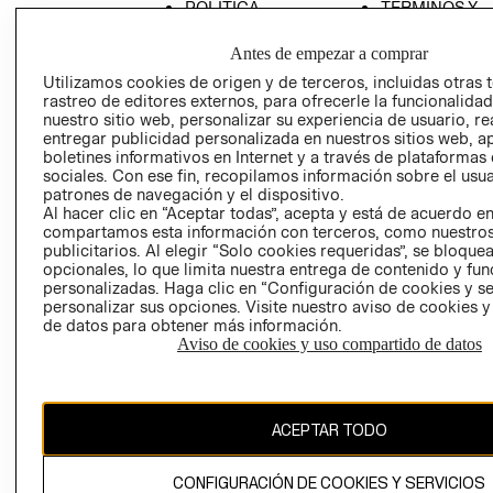
POLÍTICA
TÉRMINOS Y
EMPRESARIAL
CONDICIONE
Antes de empezar a comprar
AVISO DE
Utilizamos cookies de origen y de terceros, incluidas otras 
PRIVACIDAD
rastreo de editores externos, para ofrecerle la funcionalid
GIFT CARD
nuestro sitio web, personalizar su experiencia de usuario, rea
entregar publicidad personalizada en nuestros sitios web, a
AVISO DE
boletines informativos en Internet y a través de plataformas
COOKIES
sociales. Con ese fin, recopilamos información sobre el usua
patrones de navegación y el dispositivo.
Al hacer clic en “Aceptar todas”, acepta y está de acuerdo e
compartamos esta información con terceros, como nuestros
publicitarios. Al elegir “Solo cookies requeridas”, se bloque
opcionales, lo que limita nuestra entrega de contenido y fu
personalizadas. Haga clic en “Configuración de cookies y se
personalizar sus opciones. Visite nuestro aviso de cookies 
Chile ($)
de datos para obtener más información.
Aviso de cookies y uso compartido de datos
CAMBIAR REGIÓN
ACEPTAR TODO
El contenido de esta página web está protegido por copyright y es
propiedad de H&M Hennes & Mauritz AB.
CONFIGURACIÓN DE COOKIES Y SERVICIOS