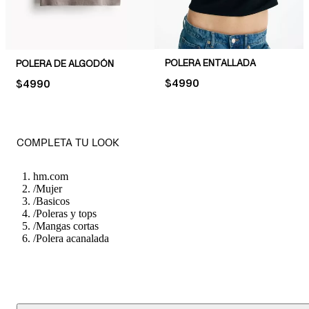
POLERA ENTALLADA
POLERA DE ALGODÓN
PRICE:
$4990
PRICE:
$4990
COMPLETA TU LOOK
hm.com
/
Mujer
/
Basicos
/
Poleras y tops
/
Mangas cortas
/
Polera acanalada