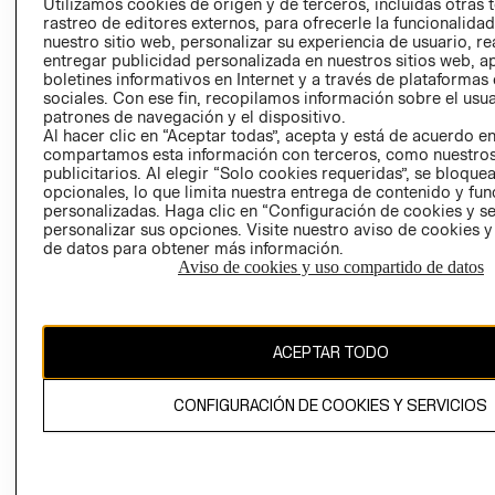
CLICK&COLL
Utilizamos cookies de origen y de terceros, incluidas otras 
rastreo de editores externos, para ofrecerle la funcionalid
RELACIÓN CON
- RETIRO EN
nuestro sitio web, personalizar su experiencia de usuario, rea
INVERSIONISTAS
TIENDA
entregar publicidad personalizada en nuestros sitios web, a
POLÍTICA
TÉRMINOS Y
boletines informativos en Internet y a través de plataformas
sociales. Con ese fin, recopilamos información sobre el usua
EMPRESARIAL
CONDICIONE
patrones de navegación y el dispositivo.
AVISO DE
Al hacer clic en “Aceptar todas”, acepta y está de acuerdo e
PRIVACIDAD
compartamos esta información con terceros, como nuestros
publicitarios. Al elegir “Solo cookies requeridas”, se bloque
GIFT CARD
opcionales, lo que limita nuestra entrega de contenido y fu
personalizadas. Haga clic en “Configuración de cookies y se
AVISO DE
personalizar sus opciones. Visite nuestro aviso de cookies 
COOKIES
de datos para obtener más información.
Aviso de cookies y uso compartido de datos
ACEPTAR TODO
Chile ($)
CONFIGURACIÓN DE COOKIES Y SERVICIOS
CAMBIAR REGIÓN