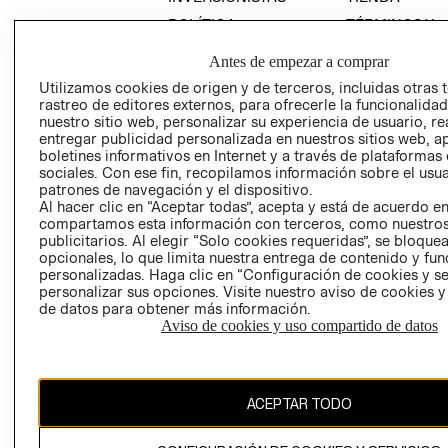
POLÍTICA
TÉRMINOS Y
EMPRESARIAL
CONDICIONE
Antes de empezar a comprar
AVISO DE
Utilizamos cookies de origen y de terceros, incluidas otras 
PRIVACIDAD
rastreo de editores externos, para ofrecerle la funcionalid
GIFT CARD
nuestro sitio web, personalizar su experiencia de usuario, rea
entregar publicidad personalizada en nuestros sitios web, a
AVISO DE
boletines informativos en Internet y a través de plataformas
COOKIES
sociales. Con ese fin, recopilamos información sobre el usua
patrones de navegación y el dispositivo.
Al hacer clic en “Aceptar todas”, acepta y está de acuerdo e
compartamos esta información con terceros, como nuestros
publicitarios. Al elegir “Solo cookies requeridas”, se bloque
opcionales, lo que limita nuestra entrega de contenido y fu
personalizadas. Haga clic en “Configuración de cookies y se
personalizar sus opciones. Visite nuestro aviso de cookies 
Chile ($)
de datos para obtener más información.
Aviso de cookies y uso compartido de datos
CAMBIAR REGIÓN
ACEPTAR TODO
El contenido de esta página web está protegido por copyright y es
propiedad de H&M Hennes & Mauritz AB.