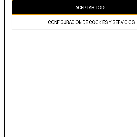
ACEPTAR TODO
CONFIGURACIÓN DE COOKIES Y SERVICIOS
El contenido de esta página web está protegido por copyright y es
propiedad de H&M Hennes & Mauritz AB.