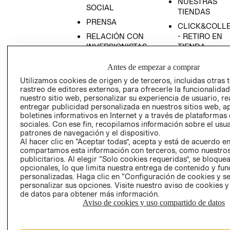
NUESTRAS
SOCIAL
TIENDAS
PRENSA
CLICK&COLL
RELACIÓN CON
- RETIRO EN
INVERSIONISTAS
TIENDA
POLÍTICA
TÉRMINOS Y
Antes de empezar a comprar
EMPRESARIAL
CONDICIONE
Utilizamos cookies de origen y de terceros, incluidas otras 
AVISO DE
rastreo de editores externos, para ofrecerle la funcionalid
PRIVACIDAD
nuestro sitio web, personalizar su experiencia de usuario, rea
entregar publicidad personalizada en nuestros sitios web, a
GIFT CARD
boletines informativos en Internet y a través de plataformas
sociales. Con ese fin, recopilamos información sobre el usua
AVISO DE
patrones de navegación y el dispositivo.
COOKIES
Al hacer clic en “Aceptar todas”, acepta y está de acuerdo e
compartamos esta información con terceros, como nuestros
publicitarios. Al elegir “Solo cookies requeridas”, se bloque
opcionales, lo que limita nuestra entrega de contenido y fu
personalizadas. Haga clic en “Configuración de cookies y se
personalizar sus opciones. Visite nuestro aviso de cookies 
de datos para obtener más información.
Aviso de cookies y uso compartido de datos
Chile ($)
CAMBIAR REGIÓN