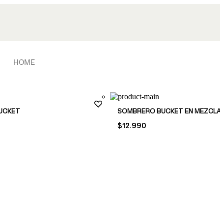
HOME
UCKET
PRICE:
$12.990