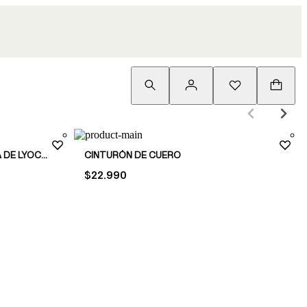
SOMBRERO BUCKET EN MEZCLA DE LYOCELL
CINTURÓN DE CUERO
PRICE:
$22.990