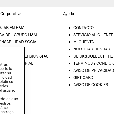
 Corporativa
Ayuda
AJAR EN H&M
CONTACTO
CA DEL GRUPO H&M
SERVICIO AL CLIENTE
ONSABILIDAD SOCIAL
MI CUENTA
SA
NUESTRAS TIENDAS
IÓN CON INVERSIONISTAS
CLICK&COLLECT - RE
ICA EMPRESARIAL
TÉRMINOS Y CONDICI
otras
cerle la
AVISO DE PRIVACIDA
izar su
blicidad
GIFT CARD
oletines
AVISO DE COOKIES
redes
l usuario,
erdo en que
estros
”, se
 entrega