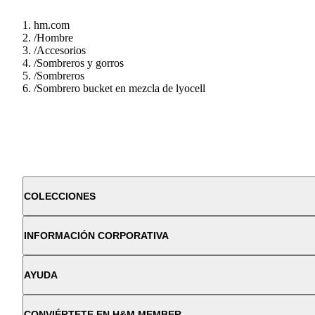
hm.com
/
Hombre
/
Accesorios
/
Sombreros y gorros
/
Sombreros
/
Sombrero bucket en mezcla de lyocell
COLECCIONES
INFORMACIÓN CORPORATIVA
AYUDA
CONVIÉRTETE EN H&M MEMBER