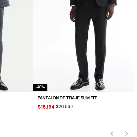
-
40
%
PANTALÓN DE TRAJE SLIM FIT
PRICE:
$16.194
ORIGINAL PRICE:
$26.990