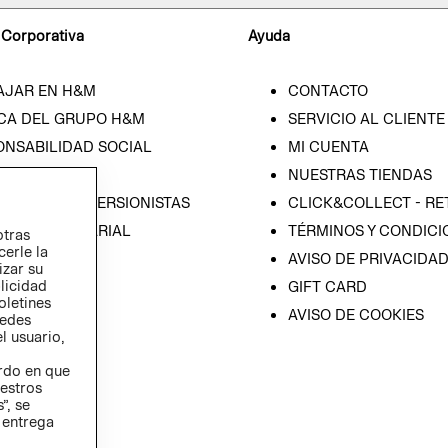
 Corporativa
Ayuda
AJAR EN H&M
CONTACTO
CA DEL GRUPO H&M
SERVICIO AL CLIENTE
ONSABILIDAD SOCIAL
MI CUENTA
SA
NUESTRAS TIENDAS
IÓN CON INVERSIONISTAS
CLICK&COLLECT - RE
ICA EMPRESARIAL
TÉRMINOS Y CONDICI
otras
cerle la
AVISO DE PRIVACIDA
izar su
blicidad
GIFT CARD
oletines
AVISO DE COOKIES
redes
l usuario,
erdo en que
estros
”, se
 entrega