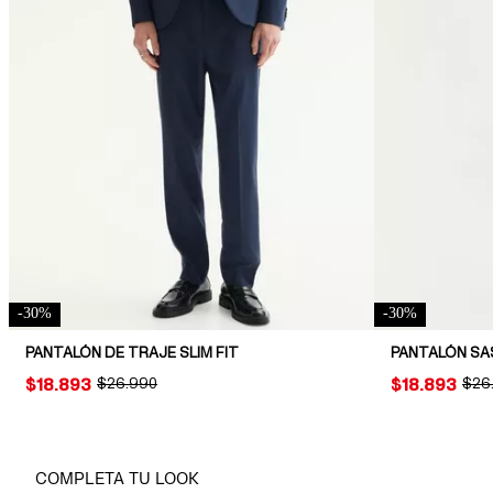
-
30
%
-
30
%
PANTALÓN DE TRAJE SLIM FIT
PANTALÓN SAS
PRICE:
$18.893
ORIGINAL PRICE:
$26.990
PRICE:
$18.893
ORIG
$26
COMPLETA TU LOOK