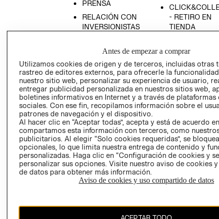
PRENSA
CLICK&COLL
RELACIÓN CON
- RETIRO EN
INVERSIONISTAS
TIENDA
POLÍTICA
TÉRMINOS Y
EMPRESARIAL
CONDICIONE
Antes de empezar a comprar
Utilizamos cookies de origen y de terceros, incluidas otras 
AVISO DE
rastreo de editores externos, para ofrecerle la funcionalid
PRIVACIDAD
nuestro sitio web, personalizar su experiencia de usuario, rea
GIFT CARD
entregar publicidad personalizada en nuestros sitios web, a
boletines informativos en Internet y a través de plataformas
AVISO DE
sociales. Con ese fin, recopilamos información sobre el usua
COOKIES
patrones de navegación y el dispositivo.
Al hacer clic en “Aceptar todas”, acepta y está de acuerdo e
compartamos esta información con terceros, como nuestros
publicitarios. Al elegir “Solo cookies requeridas”, se bloque
opcionales, lo que limita nuestra entrega de contenido y fu
personalizadas. Haga clic en “Configuración de cookies y se
personalizar sus opciones. Visite nuestro aviso de cookies 
de datos para obtener más información.
Chile ($)
Aviso de cookies y uso compartido de datos
CAMBIAR REGIÓN
ACEPTAR TODO