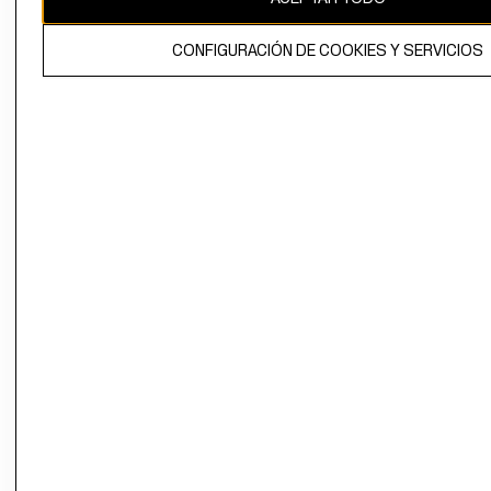
El contenido de esta página web está protegido por copyright y es
CONFIGURACIÓN DE COOKIES Y SERVICIOS
propiedad de H&M Hennes & Mauritz AB.