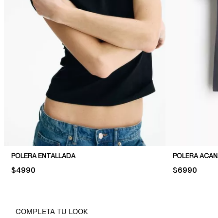
POLERA ENTALLADA
POLERA ACA
PRICE:
$4990
PRICE:
$6990
COMPLETA TU LOOK