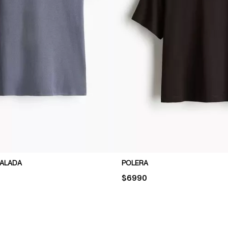
NALADA
POLERA
PRICE:
$6990