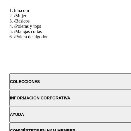
hm.com
/
Mujer
/
Basicos
/
Poleras y tops
/
Mangas cortas
/
Polera de algodón
COLECCIONES
INFORMACIÓN CORPORATIVA
AYUDA
CONVIÉRTETE EN H&M MEMBER