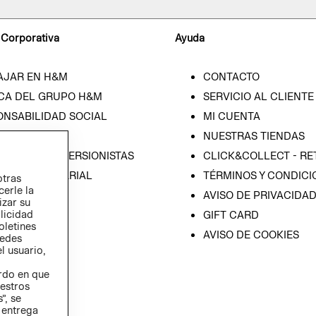
 Corporativa
Ayuda
AJAR EN H&M
CONTACTO
CA DEL GRUPO H&M
SERVICIO AL CLIENTE
ONSABILIDAD SOCIAL
MI CUENTA
SA
NUESTRAS TIENDAS
IÓN CON INVERSIONISTAS
CLICK&COLLECT - RE
ICA EMPRESARIAL
TÉRMINOS Y CONDICI
otras
cerle la
AVISO DE PRIVACIDA
izar su
blicidad
GIFT CARD
oletines
AVISO DE COOKIES
redes
l usuario,
erdo en que
estros
”, se
 entrega