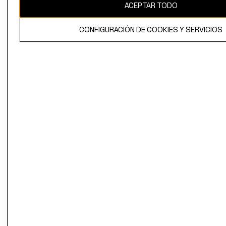
ACEPTAR TODO
CONFIGURACIÓN DE COOKIES Y SERVICIOS
El contenido de esta página web está protegido por copyright y es
propiedad de H&M Hennes & Mauritz AB.