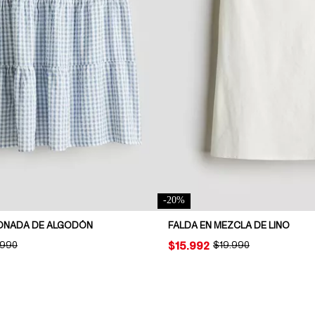
-
20
%
ONADA DE ALGODÓN
FALDA EN MEZCLA DE LINO
INAL PRICE:
.990
PRICE:
$15.992
ORIGINAL PRICE:
$19.990