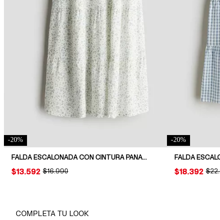
-
20
%
-
20
%
FALDA ESCALONADA CON CINTURA PANAL DE ABEJA
FALDA ESCAL
PRICE:
$13.592
ORIGINAL PRICE:
$16.990
PRICE:
$18.392
ORIG
$22
COMPLETA TU LOOK