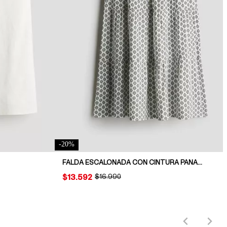
-
20
%
FALDA ESCALONADA CON CINTURA PANAL DE ABEJA
PRICE:
$13.592
ORIGINAL PRICE:
$16.990