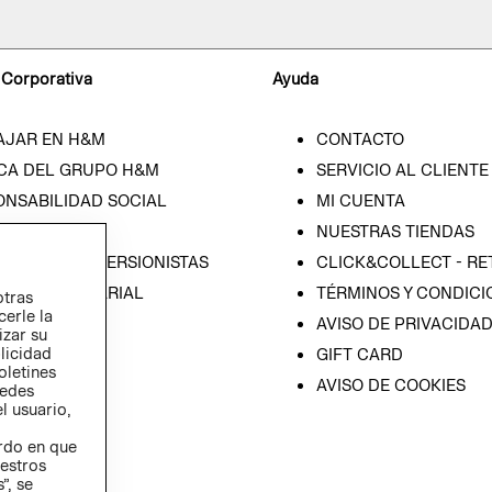
 Corporativa
Ayuda
AJAR EN H&M
CONTACTO
CA DEL GRUPO H&M
SERVICIO AL CLIENTE
ONSABILIDAD SOCIAL
MI CUENTA
SA
NUESTRAS TIENDAS
IÓN CON INVERSIONISTAS
CLICK&COLLECT - RE
ICA EMPRESARIAL
TÉRMINOS Y CONDICI
otras
cerle la
AVISO DE PRIVACIDA
izar su
blicidad
GIFT CARD
oletines
AVISO DE COOKIES
redes
l usuario,
erdo en que
estros
”, se