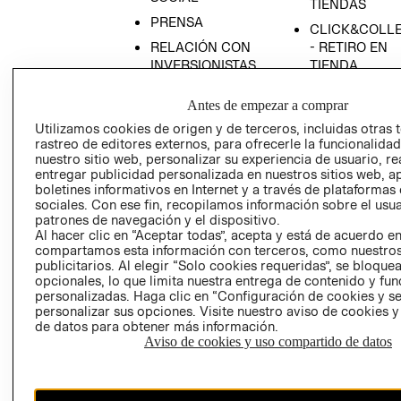
TIENDAS
PRENSA
CLICK&COLL
RELACIÓN CON
- RETIRO EN
INVERSIONISTAS
TIENDA
POLÍTICA
TÉRMINOS Y
Antes de empezar a comprar
EMPRESARIAL
CONDICIONE
Utilizamos cookies de origen y de terceros, incluidas otras 
AVISO DE
rastreo de editores externos, para ofrecerle la funcionalid
PRIVACIDAD
nuestro sitio web, personalizar su experiencia de usuario, rea
entregar publicidad personalizada en nuestros sitios web, a
GIFT CARD
boletines informativos en Internet y a través de plataformas
AVISO DE
sociales. Con ese fin, recopilamos información sobre el usua
COOKIES
patrones de navegación y el dispositivo.
Al hacer clic en “Aceptar todas”, acepta y está de acuerdo e
compartamos esta información con terceros, como nuestros
publicitarios. Al elegir “Solo cookies requeridas”, se bloque
opcionales, lo que limita nuestra entrega de contenido y fu
personalizadas. Haga clic en “Configuración de cookies y se
personalizar sus opciones. Visite nuestro aviso de cookies 
de datos para obtener más información.
Aviso de cookies y uso compartido de datos
Chile ($)
CAMBIAR REGIÓN