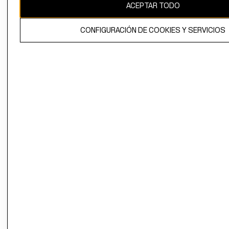
ACEPTAR TODO
CONFIGURACIÓN DE COOKIES Y SERVICIOS
El contenido de esta página web está protegido por copyright y es
propiedad de H&M Hennes & Mauritz AB.