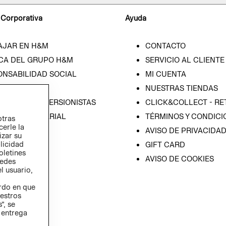
 Corporativa
Ayuda
AJAR EN H&M
CONTACTO
CA DEL GRUPO H&M
SERVICIO AL CLIENTE
ONSABILIDAD SOCIAL
MI CUENTA
SA
NUESTRAS TIENDAS
IÓN CON INVERSIONISTAS
CLICK&COLLECT - RE
ICA EMPRESARIAL
TÉRMINOS Y CONDICI
otras
cerle la
AVISO DE PRIVACIDA
izar su
blicidad
GIFT CARD
oletines
AVISO DE COOKIES
redes
l usuario,
erdo en que
estros
”, se
 entrega