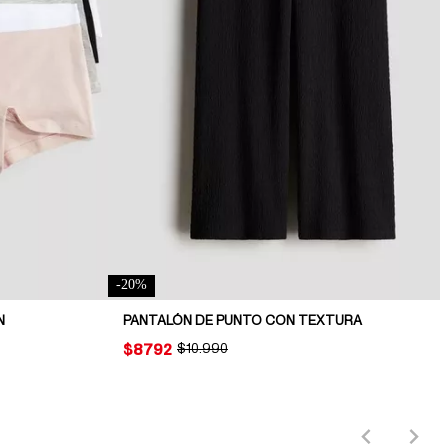
-
20
%
N
PANTALÓN DE PUNTO CON TEXTURA
PRICE:
$8792
ORIGINAL PRICE:
$10.990