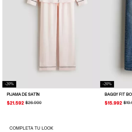
-
20
%
-
20
%
PIJAMA DE SATÍN
BAGGY FIT B
PRICE:
$21.592
ORIGINAL PRICE:
$26.990
PRICE:
$15.992
ORIG
$19
COMPLETA TU LOOK