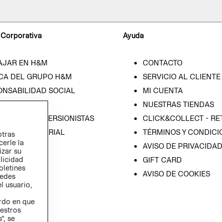
 Corporativa
Ayuda
AJAR EN H&M
CONTACTO
CA DEL GRUPO H&M
SERVICIO AL CLIENTE
ONSABILIDAD SOCIAL
MI CUENTA
SA
NUESTRAS TIENDAS
IÓN CON INVERSIONISTAS
CLICK&COLLECT - RE
ICA EMPRESARIAL
TÉRMINOS Y CONDICI
otras
cerle la
AVISO DE PRIVACIDA
izar su
blicidad
GIFT CARD
oletines
AVISO DE COOKIES
redes
l usuario,
erdo en que
estros
”, se