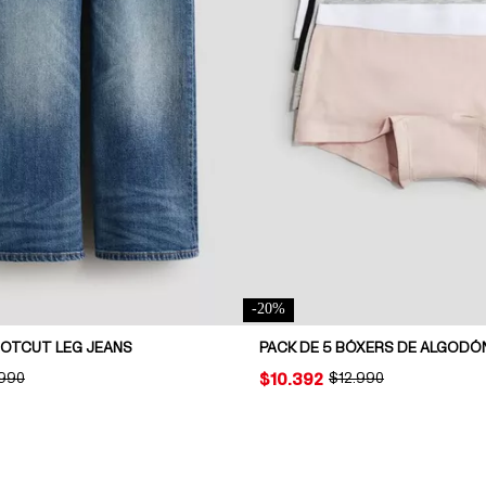
-
20
%
OOTCUT LEG JEANS
PACK DE 5 BÓXERS DE ALGODÓ
INAL PRICE:
.990
PRICE:
$10.392
ORIGINAL PRICE:
$12.990