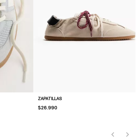
ZAPATILLAS
PRICE:
$26.990