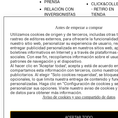
PRENSA
CLICK&COLL
RELACIÓN CON
- RETIRO EN
INVERSIONISTAS
TIENDA
POLÍTICA
TÉRMINOS Y
EMPRESARIAL
CONDICIONE
Antes de empezar a comprar
Utilizamos cookies de origen y de terceros, incluidas otras 
AVISO DE
rastreo de editores externos, para ofrecerle la funcionalid
PRIVACIDAD
nuestro sitio web, personalizar su experiencia de usuario, rea
GIFT CARD
entregar publicidad personalizada en nuestros sitios web, a
boletines informativos en Internet y a través de plataformas
AVISO DE
sociales. Con ese fin, recopilamos información sobre el usua
COOKIES
patrones de navegación y el dispositivo.
Al hacer clic en “Aceptar todas”, acepta y está de acuerdo e
compartamos esta información con terceros, como nuestros
publicitarios. Al elegir “Solo cookies requeridas”, se bloque
opcionales, lo que limita nuestra entrega de contenido y fu
personalizadas. Haga clic en “Configuración de cookies y se
personalizar sus opciones. Visite nuestro aviso de cookies 
de datos para obtener más información.
Chile ($)
Aviso de cookies y uso compartido de datos
CAMBIAR REGIÓN
ACEPTAR TODO