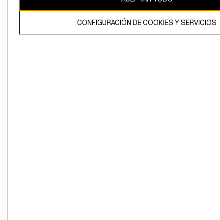
El contenido de esta página web está protegido por copyright y es
CONFIGURACIÓN DE COOKIES Y SERVICIOS
propiedad de H&M Hennes & Mauritz AB.