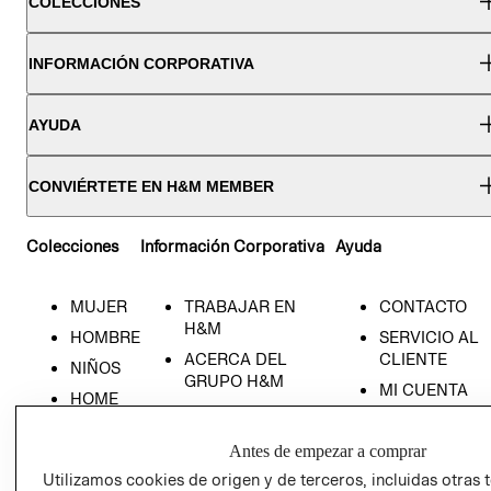
COLECCIONES
INFORMACIÓN CORPORATIVA
AYUDA
CONVIÉRTETE EN H&M MEMBER
Colecciones
Información Corporativa
Ayuda
MUJER
TRABAJAR EN
CONTACTO
H&M
HOMBRE
SERVICIO AL
ACERCA DEL
CLIENTE
NIÑOS
GRUPO H&M
MI CUENTA
HOME
RESPONSABILIDAD
NUESTRAS
SOCIAL
TIENDAS
Antes de empezar a comprar
PRENSA
CLICK&COLL
Utilizamos cookies de origen y de terceros, incluidas otras 