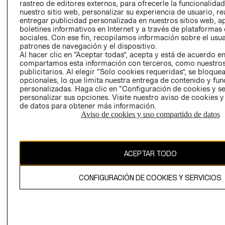
RELACIÓN CON
- RETIRO EN
rastreo de editores externos, para ofrecerle la funcionalid
INVERSIONISTAS
TIENDA
nuestro sitio web, personalizar su experiencia de usuario, rea
entregar publicidad personalizada en nuestros sitios web, a
POLÍTICA
TÉRMINOS Y
boletines informativos en Internet y a través de plataformas
EMPRESARIAL
CONDICIONE
sociales. Con ese fin, recopilamos información sobre el usua
patrones de navegación y el dispositivo.
AVISO DE
Al hacer clic en “Aceptar todas”, acepta y está de acuerdo e
PRIVACIDAD
compartamos esta información con terceros, como nuestros
publicitarios. Al elegir “Solo cookies requeridas”, se bloque
GIFT CARD
opcionales, lo que limita nuestra entrega de contenido y fu
AVISO DE
personalizadas. Haga clic en “Configuración de cookies y se
personalizar sus opciones. Visite nuestro aviso de cookies 
COOKIES
de datos para obtener más información.
Aviso de cookies y uso compartido de datos
ACEPTAR TODO
Chile ($)
CONFIGURACIÓN DE COOKIES Y SERVICIOS
CAMBIAR REGIÓN