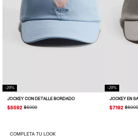
-
20
%
-
20
%
JOCKEY CON DETALLE BORDADO
JOCKEY EN S
PRICE:
$5592
ORIGINAL PRICE:
$6990
PRICE:
$7192
ORIGIN
$899
COMPLETA TU LOOK