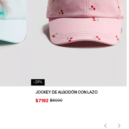
-
20
%
JOCKEY DE ALGODÓN CON LAZO
PRICE:
$7192
ORIGINAL PRICE:
$8990