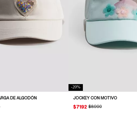
-
20
%
ARGA DE ALGODÓN
JOCKEY CON MOTIVO
AL PRICE:
0
PRICE:
$7192
ORIGINAL PRICE:
$8990