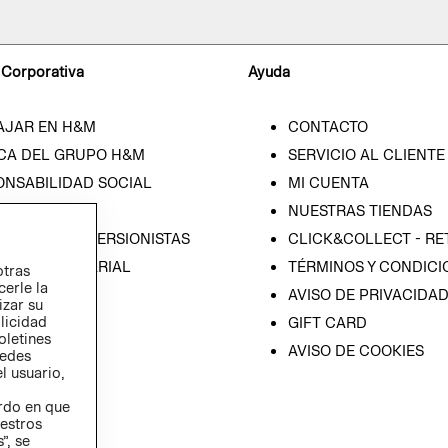
 Corporativa
Ayuda
AJAR EN H&M
CONTACTO
CA DEL GRUPO H&M
SERVICIO AL CLIENTE
ONSABILIDAD SOCIAL
MI CUENTA
SA
NUESTRAS TIENDAS
IÓN CON INVERSIONISTAS
CLICK&COLLECT - RE
ICA EMPRESARIAL
TÉRMINOS Y CONDICI
otras
cerle la
AVISO DE PRIVACIDA
izar su
blicidad
GIFT CARD
oletines
AVISO DE COOKIES
redes
l usuario,
erdo en que
estros
”, se